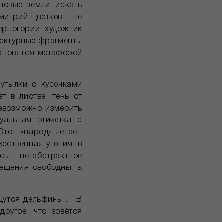
новые земли, искать
митрий Цветков – не
ерногории художник
итектурные фрагменты
тановятся метафорой
утылки с кусочками
т в листве, тень от
невозможно измерить
уальная этикетка с
тот «народ» летает,
жественная утопия, в
сь – не абстрактное
мещения свободны, а
лещутся дельфины… В
другое, что зовётся