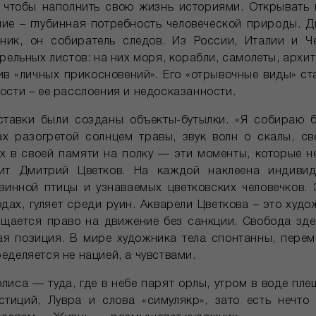
 чтобы наполнить свою жизнь историями. Открывать 
ие – глубинная потребность человеческой природы. Д
нник, он собиратель следов. Из России, Италии и Ч
рельных листов: на них моря, корабли, самолеты, арх
в «личных прикосновений». Его «отрывочные виды» с
ости – ее расслоения и недосказанности.
ставки были созданы объекты-бутылки. «Я собираю б
х разогретой солнцем травы, звук волн о скалы, све
их в своей памяти на полку — эти моменты, которые 
рит Дмитрий Цветков. На каждой наклеена индивид
инной птицы и узнаваемых цветковских человечков. Э
дах, гуляет среди руин. Акварели Цветкова – это худо
ащается право на движение без санкции. Свобода зде
ая позиция. В мире художника тела спонтанны, пере
деляется не нацией, а чувствами.
олиса — туда, где в небе парят орлы, утром в воде п
стиций, Лувра и слова «симулякр», зато есть нечто 