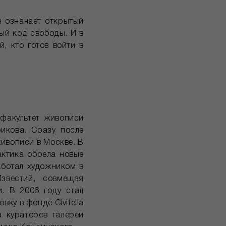
н означает открытый
ный код свободы. И в
, кто готов войти в
 факультет живописи
рикова. Сразу после
живописи в Москве. В
актика обрела новые
аботал художником в
звестий, совмещая
. В 2006 году стал
ку в фонде Civitella
а кураторов галереи