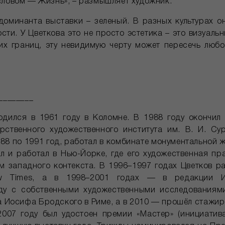
словом — Жизнь», – размышляет художник.
доминанта выставки – зеленый. В разных культурах о
ости. У Цветкова это не просто эстетика – это визуаль
их границ, эту невидимую черту может пересечь любой
________
дился в 1961 году в Коломне. В 1988 году окончил
рственного художественного института им. В. И. Су
988 по 1991 год, работал в комбинате монументальной 
л и работал в Нью-Йорке, где его художественная пр
 западного контекста. В 1996–1997 годах Цветков р
w Times, а в 1998–2001 годах — в редакции И
ду с собственными художественными исследованиями
Иосифа Бродского в Риме, а в 2010 — прошёл стажиров
В 2007 году был удостоен премии «Мастер» (инициатив