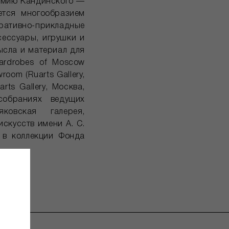
ремию Кандинского —
ется многообразием
оративно-прикладные
сессуары, игрушки и
ысла и материал для
ardrobes of Moscow
room (Ruarts Gallery,
rts Gallery, Москва,
собраниях ведущих
ковская галерея,
скусств имени А. С.
 в коллекции Фонда