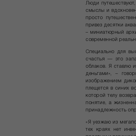
Люди путешествуют,
смыслы и вдохновен
просто путешестве
привез десятки аква
– миниатюрный архи
современной реальн
Специально для вы
счастья — это запа
облаков. Я ставлю 
деньгами», – гово
изображением диков
плещется в синих во
которой телу возвр
понятие, а жизненн
принадлежность опре
«Я уезжаю из мегап
тех краях нет инве