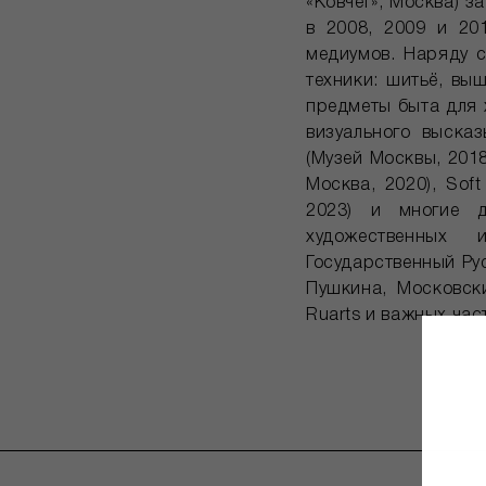
«Ковчег», Москва) 
в 2008, 2009 и 20
медиумов. Наряду с
техники: шитьё, вы
предметы быта для 
визуального выска
(Музей Москвы, 2018)
Москва, 2020), Soft
2023) и многие д
художественных 
Государственный Ру
Пушкина, Московск
Ruarts и важных час