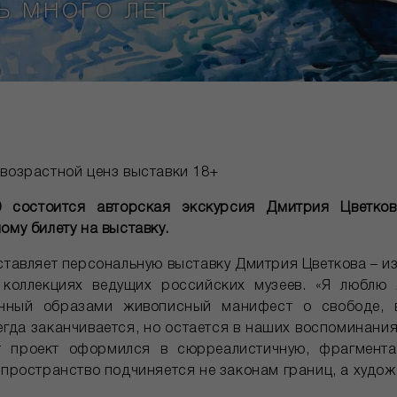
Ь МНОГО ЛЕТ
 возрастной ценз выставки 18+
0 состоится авторская экскурсия Дмитрия Цветко
ому билету на выставку.
ставляет персональную выставку Дмитрия Цветкова – и
 коллекциях ведущих российских музеев. «Я люблю 
нный образами живописный манифест о свободе, в
егда заканчивается, но остается в наших воспоминани
ет проект оформился в сюрреалистичную, фрагмент
 пространство подчиняется не законам границ, а худож