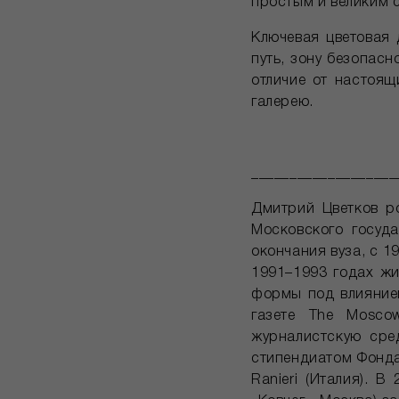
простым и великим 
Ключевая цветовая 
путь, зону безопасн
отличие от настоящ
галерею.
___________________
Дмитрий Цветков ро
Московского госуда
окончания вуза, с 1
1991–1993 годах жи
формы под влиянием
газете The Mosco
журналистскую сре
стипендиатом Фонда 
Ranieri (Италия). 