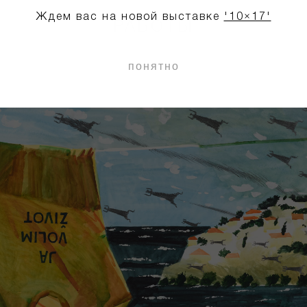
Ждем вас на новой выставке
'10×17'
РАБОТЫ
понятно