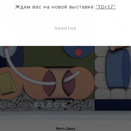
Ждем вас на новой выставке
'10×17'
понятно
Retro Дима