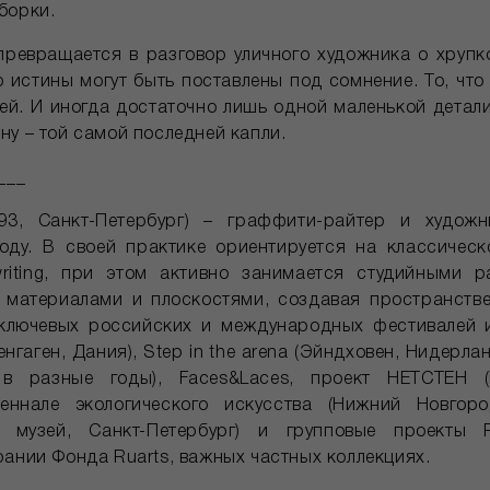
борки.
превращается в разговор уличного художника о хрупк
о истины могут быть поставлены под сомнение. То, чт
ей. И иногда достаточно лишь одной маленькой детали
у – той самой последней капли.
___
93, Санкт-Петербург) – граффити-райтер и худож
году. В своей практике ориентируется на классичес
writing, при этом активно занимается студийными р
с материалами и плоскостями, создавая пространств
 ключевых российских и международных фестивалей и
пенгаген, Дания), Step in the arena (Эйндховен, Нидерлан
в разные годы), Faces&Laces, проект НЕТСТЕН (
ннале экологического искусства (Нижний Новгор
 музей, Санкт-Петербург) и групповые проекты 
рании Фонда Ruarts, важных частных коллекциях.