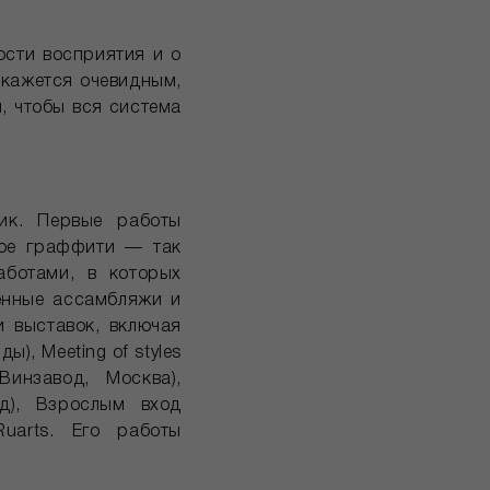
ости восприятия и о
о кажется очевидным,
, чтобы вся система
ник. Первые работы
кое граффити — так
аботами, в которых
енные ассамбляжи и
 выставок, включая
ды), Meeting of styles
Винзавод, Москва),
од), Взрослым вход
Ruarts. Его работы