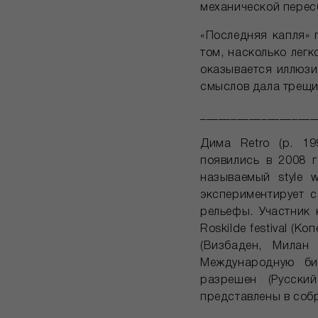
механической перес
«Последняя капля» 
том, насколько легк
оказывается иллюзи
смыслов дала трещин
___________________
Дима Retro (р. 19
появились в 2008 
называемый style 
экспериментирует 
рельефы. Участник
Roskilde festival (Ко
(Визбаден, Милан 
Международную бие
разрешен (Русский
представлены в соб