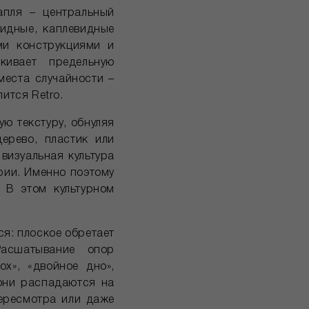
апля – центральный
юидные, каплевидные
ми конструкциями и
кивает предельную
места случайности –
ится Retro.
ю текстуру, обнуляя
ерево, пластик или
визуальная культура
рии. Именно поэтому
 В этом культурном
я: плоское обретает
Расшатывание опор
х», «двойное дно»,
 они распадаются на
ересмотра или даже