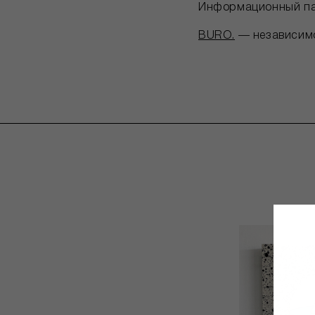
Информационный па
BURO.
— независимое