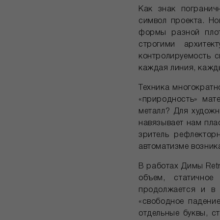
Как знак погранич
символ проекта. Но
формы разной плот
строгими архитек
контролируемость с
каждая линия, кажды
Техника многократн
«природность» мат
металл? Для художн
навязывает нам пла
зритель рефлектор
автоматизме возника
В работах Димы Ret
объем, статичное
продолжается и в 
«свободное падение
отдельные буквы, 