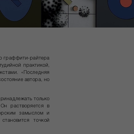
го граффити-райтера
тудийной практикой,
кстами. «Последняя
состояние автора, но
принадлежать только
 Он растворяется в
торским замыслом и
 становится точкой