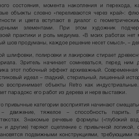
ного состояния, момента накопления и перехода, к
вые объекты словно «переливаются через край»: фл
ности и цвета вступают в диалог с геометрически
турными элементами. При этом художник подчер
воей практики и роль медиума. «В моих работах нет 
й шов продуманы, каждое решение несет смысл», – дел
ой шлифовки, полировки и лакировки стирает древесну
ериала. Зритель начинает сомневаться, перед ним д
ика этот побочный эффект архиважный. Современная 
стиковый идеал – гладкий, стерильный, лишенный исто
но воспринимает объекты Retro как индустриальные.
ет парадокс его работ из дерева и нерв выставки.
ro привычные категории восприятия начинают смещатьс
 – движение, тяжелое – способность парить. 
текстах. Знакомые речевые формулы («глубокий вздо
» и другие) теряют сцепление с привычной логикой,
становятся подвижными конструкциями, требующими п