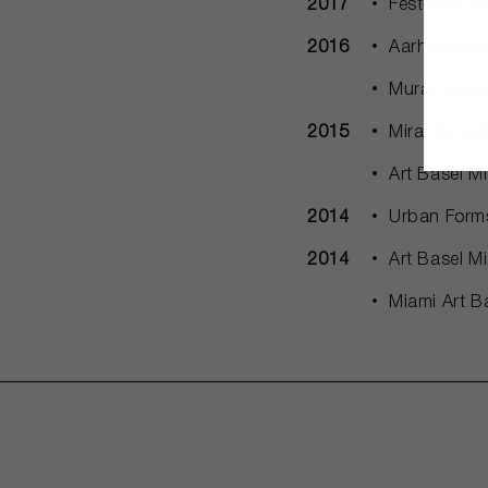
2017
FestiWall, 
2016
Aarhus Art 
Mural Socia
2015
Miracle, L
Art Basel 
2014
Urban Form
2014
Art Basel M
Miami Art B