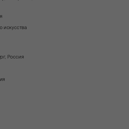
ия
о искусства
рг, Россия
сия