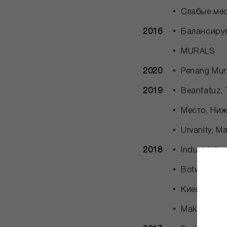
Слабые мес
2016
Балансируя
MURALS
2020
Penang Mura
2019
Beantatuz,
Место, Ниж
Urvanity, 
2018
Industriali
Botwood Fi
Киев, Укра
Makehistor