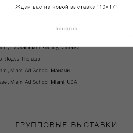
Рагуза, Сицилия
Ждем вас на новой выставке
'10×17'
Convention, Орхус, Дания
l Club / Sky Art Foundation, Одесса
понятно
ongushan Mountains Global Mural Conference, Шербрук, К
Miami, Hausammann Gallery, Майами
s, Лодзь, Польша
iami, Miami Ad School, Майами
asel, Miami Ad School, Miami, USA
ГРУППОВЫЕ ВЫСТАВКИ