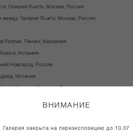
та. Галерея Ruarts, Москва, Россия
 между. Галерея Ruarts, Москва, Россия
l Festival. Пенанг, Малайзия
 Толоса, Испания
ний Новгород, Россия
Мадрид, Испания
zation in Horsens. Хорсенс, Дания
re Department, Ботвуд, Ньюфаундленд, Канада
ВНИМАНИЕ
ина
y 2018, Самара, Россия
Галерея закрыта на переэкспозицию до 10.07