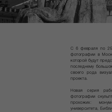
МИХАИЛ РОЗАНО
6.02.2020 - 29.03.2020
С 6 февраля по 29
фотографии в Москв
которой будут пред
последнему большом
своего рода визуа
проекта.
Новая серия рабо
фотографии скульп
прохожих: монум
университета, Библ