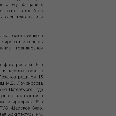
но этому обещанию,
интовта, каждый из
го советского стиля
е включают никакого
трировать и воспеть
ичие грандиозной
 фотографией. Его
ь и сдержанность, а
Розанов родился 15
им М.В. Ломоносова
кт-Петербурге, где
ярно выставляются в
ле и ярмарках. Его
 ГМЗ «Царское Село,
зея Архитектуры им.