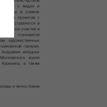
чается в Мастерской
аботает с видео и
и работы в рамках
вместных проектов с
рно выставляется в
т активное участие в
 этого, становится
ом художественных
тьяковской галереи,
, Академии изящных
 Московского музея
 Курехина, а также
осквы и лично Алине