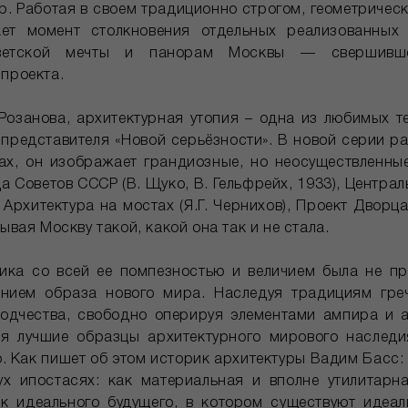
р. Работая в своем традиционно строгом, геометрическ
ает момент столкновения отдельных реализованных
оветской мечты и панорам Москвы — свершивше
 проекта.
Розанова, архитектурная утопия – одна из любимых те
 представителя «Новой серьёзности». В новой серии ра
ах, он изображает грандиозные, но неосуществленны
а Советов СССР (В. Щуко, В. Гельфрейх, 1933), Центр
), Архитектура на мостах (Я.Г. Чернихов), Проект Дворц
ывая Москву такой, какой она так и не стала.
ика со всей ее помпезностью и величием была не п
ением образа нового мира. Наследуя традициям греч
одчества, свободно оперируя элементами ампира и 
бя лучшие образцы архитектурного мирового наследи
о. Как пишет об этом историк архитектуры Вадим Басс:
х ипостасях: как материальная и вполне утилитарн
к идеального будущего, в котором существуют идеа