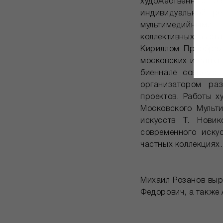
художественные пра
индивидуальной р
мультимедийными 
коллективных выста
Кириллом Преображ
московских и санкт-
биеннале современ
организатором ра
проектов. Работы х
Московского Мульт
искусств Т. Новик
современного иску
частных коллекциях.
Михаил Розанов выр
Федорович, а также