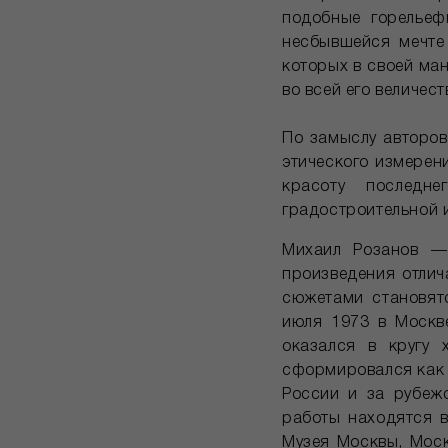
подобные горельеф
несбывшейся мечте
которых в своей ма
во всей его величес
По замыслу авторов
этического измерен
красоту последн
градостроительной 
Михаил Розанов —
произведения отлич
сюжетами становят
июля 1973 в Москв
оказался в кругу 
сформировался как 
России и за рубеж
работы находятся в
Музея Москвы, Моск