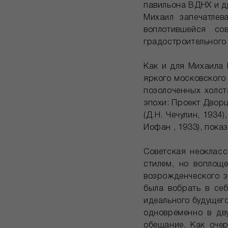
павильона ВДНХ и д
Михаил запечатлев
воплотившейся с
градостроительного
Как и для Михаила 
яркого московского
позолоченных холст
эпохи: Проект Дворц
(Д.Н. Чечулин, 1934
Иофан , 1933), показ
Советская неокласс
стилем, но воплощ
возрожденческого з
была вобрать в се
идеального будущег
одновременно в дву
обещание. Как очер