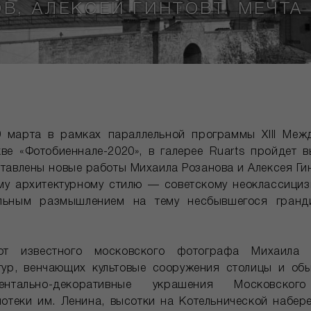
В, АЛЕКСЕЙ ГИНТОВТ. МЕЧТА
 марта в рамках параллельной программы XIII Меж
е «Фотобиеннале-2020», в галерее Ruarts пройдет в
ставлены новые работы Михаила Розанова и Алексея Ги
у архитектурному стилю — советскому неоклассициз
льным размышлением на тему несбывшегося гранд
т известного московского фотографа Михаила 
тур, венчающих культовые сооружения столицы и об
ентально-декоративные украшения Московского 
иотеки им. Ленина, высотки на Котельнической набер