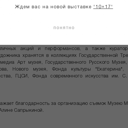
ктики. В период с 1988 по 1990 год Гинтовт также обу
Ждем вас на новой выставке
'10×17'
ежиссуры Бориса Юхананова (МИР-1), где много р
техниками. С 1987 года начинает выставлять сво
вок, а в 1991 году организует первый из серии со
понятно
енским. В последующие годы Алексей Гинтовт регуля
петербургских галереях, а также на Западе. Принимае
ного искусства и художественных ярмарках. Помимо
зличных акций и перформансов, а также куратор
удожника хранятся в коллекциях Государственной Тре
имедиа Арт музея, Государственного Русского Музея
ова, Нового музея, Фонда культуры "Екатерина",
сства, ГЦСИ, Фонда современного искусства им. С.
ажает благодарность за организацию съемок Музею М
 Алине Сапрыкиной.