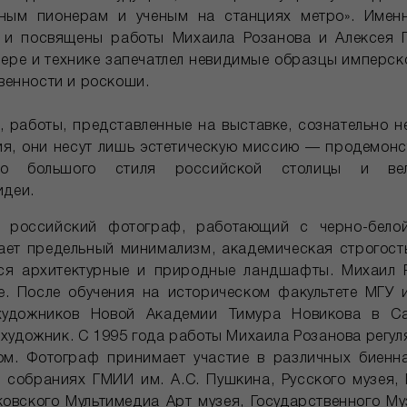
ным пионерам и ученым на станциях метро». Имен
 и посвящены работы Михаила Розанова и Алексея Г
нере и технике запечатлел невидимые образцы имперско
твенности и роскоши.
, работы, представленные на выставке, сознательно н
ия, они несут лишь эстетическую миссию — продемонс
его большого стиля российской столицы и вел
идеи.
 российский фотограф, работающий с черно-белой
ает предельный минимализм, академическая строгост
ся архитектурные и природные ландшафты. Михаил 
е. После обучения на историческом факультете МГУ 
художников Новой Академии Тимура Новикова в Сан
художник. С 1995 года работы Михаила Розанова регул
ом. Фотограф принимает участие в различных биенна
 собраниях ГМИИ им. А.С. Пушкина, Русского музея,
овского Мультимедиа Арт музея, Государственного Му