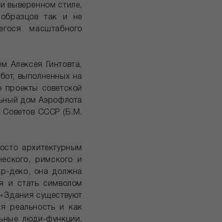
и выверенном стиле,
 образцов так и не
гося масштабного
м Алексея Гинтовта,
бот, выполненных на
е проекты советской
альный дом Аэрофлота
а Советов СССР (Б.М.
росто архитектурным
еского, римского и
ар-деко, она должна
я и стать символом
 «Здания существуют
ая реальность и как
льные люди-функции,