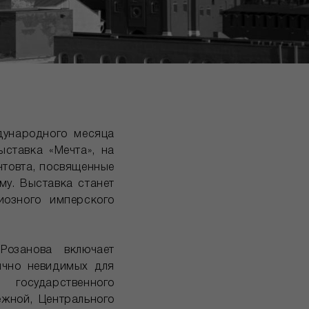
дународного месяца
ыставка «Мечта», на
нтовта, посвященные
му. Выставка станет
иозного имперского
Розанова включает
ычно невидимых для
государственного
ежной, Центрального