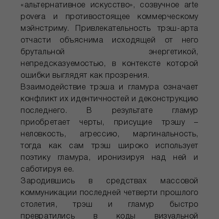
«альтернативное искусство», созвучное arte
povera и противостоящее коммерческому
мэйнстриму. Привлекательность трэш-арта
отчасти объяснима исходящей от него
брутальной энергетикой,
непредсказуемостью, в контексте которой
ошибки выглядят как прозрения.
Взаимодействие трэша и гламура означает
конфликт их идентичностей и деконструкцию
последнего. В результате гламур
приобретает черты, присущие трэшу –
неловкость, агрессию, маргинальность,
тогда как сам трэш широко использует
поэтику гламура, иронизируя над ней и
саботируя ее.
Зародившись в средствах массовой
коммуникации последней четверти прошлого
столетия, трэш и гламур быстро
превратились в коды визуальной