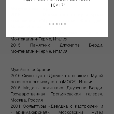
'10×17'
Монументальные работы:
2016 Монументально-скульптурная
композиция «Образ Тосканы». Форте-дей-
понятно
Марми, Италия
2016 Памятник Джакомо Пуччини.
Монтекатини-Терме, Италия
2015 Памятник Джузеппе Верди.
Монтекатини-Терме, Италия
Музейные собрания:
2016 Скульптура «Девушка с веслом». Музей
современного искусства (MOCA), Италия
2015 Модель памятника Джузеппе Верди.
Государственная Третьяковская галерея,
Москва, Россия
2001 Скульптуры «Девушка с кастрюлей» и
«Парикмахерская». Московский музей