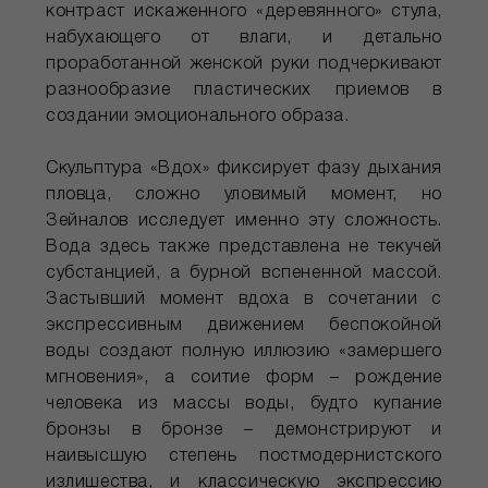
контраст искаженного «деревянного» стула,
набухающего от влаги, и детально
проработанной женской руки подчеркивают
разнообразие пластических приемов в
создании эмоционального образа.
Скульптура «Вдох» фиксирует фазу дыхания
пловца, сложно уловимый момент, но
Зейналов исследует именно эту сложность.
Вода здесь также представлена не текучей
субстанцией, а бурной вспененной массой.
Застывший момент вдоха в сочетании с
экспрессивным движением беспокойной
воды создают полную иллюзию «замершего
мгновения», а соитие форм – рождение
человека из массы воды, будто купание
бронзы в бронзе – демонстрируют и
наивысшую степень постмодернистского
излишества, и классическую экспрессию