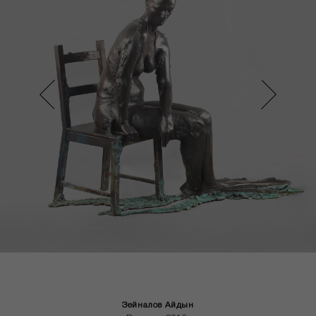
Prev
Next
Зейналов Айдын