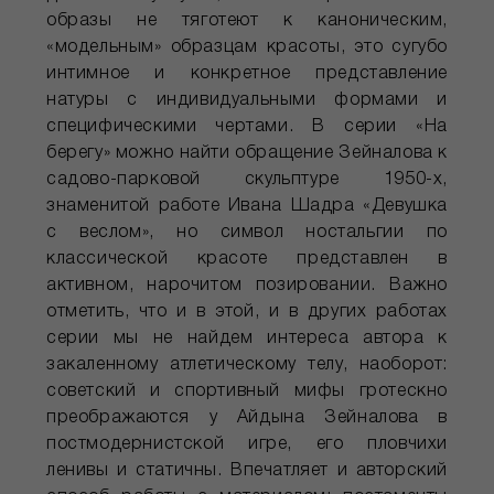
образы не тяготеют к каноническим,
«модельным» образцам красоты, это сугубо
интимное и конкретное представление
натуры с индивидуальными формами и
специфическими чертами. В серии «На
берегу» можно найти обращение Зейналова к
садово-парковой скульптуре 1950-х,
знаменитой работе Ивана Шадра «Девушка
с веслом», но символ ностальгии по
классической красоте представлен в
активном, нарочитом позировании. Важно
отметить, что и в этой, и в других работах
серии мы не найдем интереса автора к
закаленному атлетическому телу, наоборот:
советский и спортивный мифы гротескно
преображаются у Айдына Зейналова в
постмодернистской игре, его пловчихи
ленивы и статичны. Впечатляет и авторский