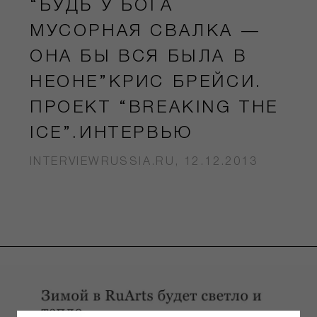
“БУДЬ У БОГА
МУСОРНАЯ СВАЛКА —
ОНА БЫ ВСЯ БЫЛА В
НЕОНЕ”КРИС БРЕЙСИ.
ПРОЕКТ “BREAKING THE
ICE”.ИНТЕРВЬЮ
INTERVIEWRUSSIA.RU, 12.12.2013